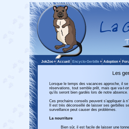
JokZoo
Accueil
Encyclo-Gerbille
Adoption
For
Les ger
Lorsque le temps des vacances approch
e,
il se
réservation
s,
tout semble prêt
,
mais que va-t-on 
qu’ils seront bien gard
és
lors de notre absence.
Ces prochains conseils peuvent s’appliquer à n’
Il est très déconseillé de laisser ses gerbilles
surveillance peut causer des problèmes.
La nourriture
Bien
sûr
, il est facile de laisser une tonn