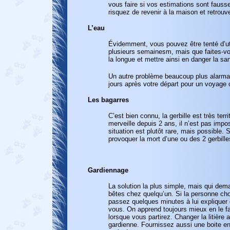
vous faire si vos estimations sont faus
risquez de revenir à la maison et retrouv
L’eau
Évidemment, vous pouvez être tenté d’util
plusieurs semainesm, mais que faites-vo
la longue et mettre ainsi en danger la sa
Un autre problème beaucoup plus alarmant
jours après votre départ pour un voyage
Les bagarres
C’est bien connu, la gerbille est très ter
merveille depuis 2 ans, il n’est pas impo
situation est plutôt rare, mais possible. 
provoquer la mort d’une ou des 2 gerbille
Gardiennage
La solution la plus simple
,
mais qui dem
bêtes chez quelqu’un. Si la personne cho
passez quelques minutes à lui expliquer
vous. On apprend toujours mieux en le f
lorsque vous partirez. Changer la litière a
gardienne. Fournissez aussi un
e
boite en