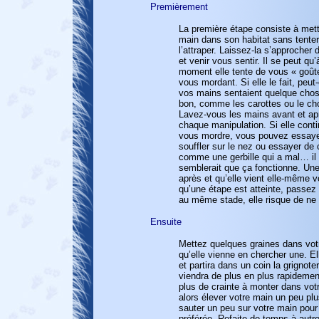
Premièrement
La première étape consiste à mett
main dans son habitat sans tente
l’attraper. Laissez-la s’approcher
et venir vous sentir. Il se peut qu’
moment elle tente de vous « goûte
vous mordant. Si elle le fait, peut
vos mains sentaient quelque cho
bon, comme les carottes ou le ch
Lavez-vous les mains avant et ap
chaque manipulation. Si elle cont
vous mordre, vous pouvez essayer
souffler sur le nez ou essayer de c
comme une gerbille qui a mal… il
semblerait que ça fonctionne. Une 
après et qu’elle vient elle-même v
qu’une étape est atteinte, passez
au même stade, elle risque de ne 
Ensuite
Mettez quelques graines dans vot
qu’elle vienne en chercher une. El
et partira dans un coin la grignoter.
viendra de plus en plus rapidemen
plus de crainte à monter dans vo
alors élever votre main un peu plus
sauter un peu sur votre main pour 
préférée. Refaite de temps à autr