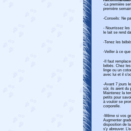
-La première sem
première semaine
-Conseils: Ne pa
- Nourrissez les 
le lait se rend 
-Tenez les bébés
-Veiller à ce q
-Il faut remplac
bébés. Chez les 
linge ou un coto
avec lui et il s'
-Avant 7 jours le
sûr, ils aient d
Maintenez la te
petits pour savo
à vouloir se pro
corporelle.
-Même si vos ger
Augmenter gradue
disposition de l
s'y abreuver. L'e