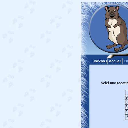
JokZoo
Accueil
En
Voici une recett
9
5
3
2
3