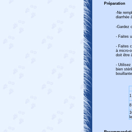
Préparation
-Ne rempl
diarrhée 
-Gardez c
- Faites 
- Faites 
à micro-o
doit être
- Utilise
bien stér
bouillant
1
8
1
l
Recommandat