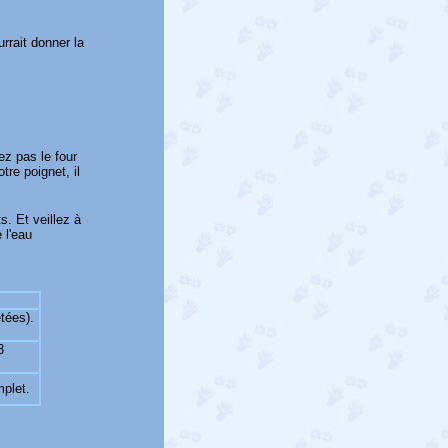
rrait donner la
ez pas le four
tre poignet, il
s. Et veillez à
 l'eau
étées).
3
mplet.