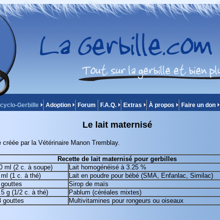
cyclo-Gerbille
Adoption
Forum
F.A.Q.
Extras
À propos
Faire un don
Le lait maternisé
e créée par la Vétérinaire Manon Tremblay.
Recette de lait maternisé pour gerbilles
0 ml (2 c. à soupe)
Lait homogénéisé à 3.25 %
 ml (1 c. à thé)
Lait en poudre pour bébé (SMA, Enfanlac, Similac)
 gouttes
Sirop de maïs
.5 g (1/2 c. à thé)
Pablum (céréales mixtes)
 gouttes
Multivitamines pour rongeurs ou oiseaux