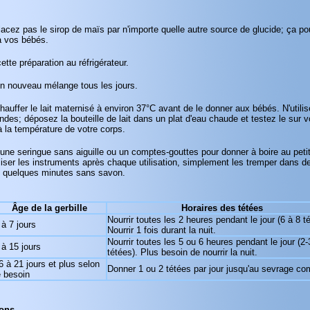
acez pas le sirop de maïs par n'importe quelle autre source de glucide; ça pou
à vos bébés.
ette préparation au réfrigérateur.
un nouveau mélange tous les jours.
chauffer le lait maternisé à environ 37°C avant de le donner aux bébés. N'utilis
ndes; déposez la bouteille de lait dans un plat d'eau chaude et testez le sur vo
 à la température de votre corps.
z une seringue sans aiguille ou un comptes-gouttes pour donner à boire au petit
iliser les instruments après chaque utilisation, simplement les tremper dans de
e quelques minutes sans savon.
Âge de la gerbille
Horaires des tétées
Nourrir toutes les 2 heures pendant le jour (6 à 8 t
 à 7 jours
Nourrir 1 fois durant la nuit.
Nourrir toutes les 5 ou 6 heures pendant le jour (2-
 à 15 jours
tétées). Plus besoin de nourrir la nuit.
6 à 21 jours et plus selon
Donner 1 ou 2 tétées par jour jusqu'au sevrage co
e besoin
ions