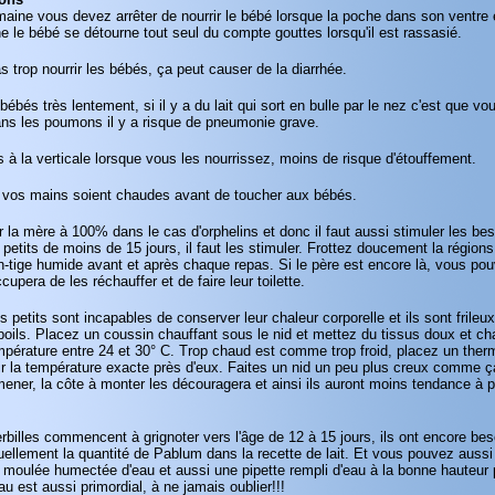
aine vous devez arrêter de nourrir le bébé lorsque la poche dans son ventre 
 le bébé se détourne tout seul du compte gouttes lorsqu'il est rassasié.
s trop nourrir les bébés, ça peut causer de la diarrhée.
bébés très lentement, si il y a du lait qui sort en bulle par le nez c'est que vous
dans les poumons il y a risque de pneumonie grave.
 à la verticale lorsque vous les nourrissez, moins de risque d'étouffement.
ue vos mains soient chaudes avant de toucher aux bébés.
er la mère à 100% dans le cas d'orphelins et donc il faut aussi stimuler les be
petits de moins de 15 jours, il faut les stimuler. Frottez doucement la région
n-tige humide avant et après chaque repas. Si le père est encore là, vous pou
occupera de les réchauffer et de faire leur toilette.
s petits sont incapables de conserver leur chaleur corporelle et ils sont frileu
u poils. Placez un coussin chauffant sous le nid et mettez du tissus doux et cha
mpérature entre 24 et 30° C. Trop chaud est comme trop froid, placez un the
ir la température exacte près d'eux. Faites un nid un peu plus creux comme ç
mener, la côte à monter les découragera et ainsi ils auront moins tendance à p
billes commencent à grignoter vers l'âge de 12 à 15 jours, ils ont encore beso
llement la quantité de Pablum dans la recette de lait. Et vous pouvez aussi 
a moulée humectée d'eau et aussi une pipette rempli d'eau à la bonne hauteur p
au est aussi primordial, à ne jamais oublier!!!