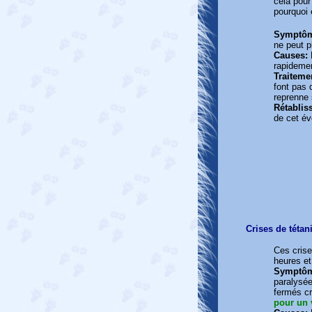
cela pour
pourquoi 
Symptô
ne peut p
Causes:
L
rapidemen
Traiteme
font pas 
reprenne 
Rétablis
de cet év
Crises de tétan
Ces crise
heures et
Symptô
paralysée
fermés c
pour un 