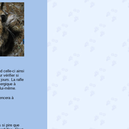
 celle-ci ainsi
 vérifier si
jours. La rafle
lergique à
r lui-même.
encera à
 si pire que