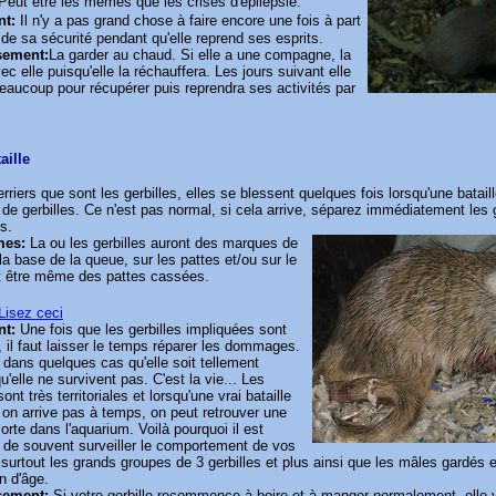
Peut être les mêmes que les crises d'épilepsie.
nt:
Il n'y a pas grand chose à faire encore une fois à part
 de sa sécurité pendant qu'elle reprend ses esprits.
sement:
La garder au chaud. Si elle a une compagne, la
ec elle puisqu'elle la réchauffera. Les jours suivant elle
eaucoup pour récupérer puis reprendra ses activités par
aille
erriers que sont les gerbilles, elles se blessent quelques fois lorsqu'une batail
 de gerbilles. Ce n'est pas normal, si cela arrive, séparez immédiatement les g
s.
mes:
La ou les gerbilles auront des marques de
la base de la queue, sur les pattes et/ou sur le
t être même des pattes cassées.
Lisez ceci
nt:
Une fois que les gerbilles impliquées sont
 il faut laisser le temps réparer les dommages.
t dans quelques cas qu'elle soit tellement
u'elle ne survivent pas. C'est la vie... Les
sont très territoriales et lorsqu'une vrai bataille
i on arrive pas à temps, on peut retrouver une
morte dans l'aquarium. Voilà pourquoi il est
 de souvent surveiller le comportement de vos
, surtout les grands groupes de 3 gerbilles et plus ainsi que les mâles gardés
n d'âge.
sement:
Si votre gerbille recommence à boire et à manger normalement, elle va