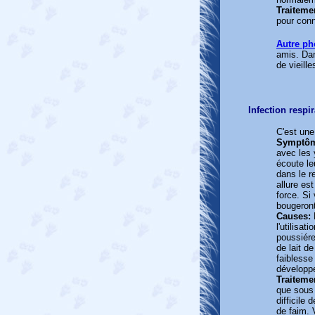
Traiteme
pour conn
Autre ph
amis. Dans
de vieill
Infection respir
C'est une
Symptô
avec les 
écoute leu
dans le r
allure est
force. Si
bougeron
Causes:
l'utilisati
poussiér
de lait d
faiblesse
développe
Traiteme
que sous p
difficile 
de faim. 