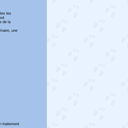
tes les
out
e de la
inaire, une
n traitement