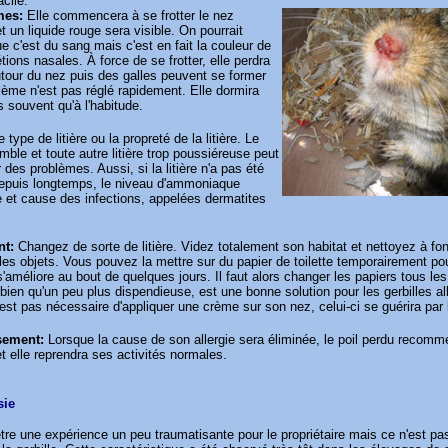
acile.
es:
Elle commencera à se frotter le nez
t un liquide rouge sera visible. On pourrait
e c'est du sang mais c'est en fait la couleur de
tions nasales. À force de se frotter, elle perdra
utour du nez puis des galles peuvent se former
blème n'est pas réglé rapidement. Elle dormira
s souvent qu'à l'habitude.
 type de litière ou la propreté de la litière. Le
emble et toute autre litière trop poussiéreuse peut
 des problèmes. Aussi, si la litière n'a pas été
epuis longtemps, le niveau d'ammoniaque
et cause des infections, appelées dermatites
nt:
Changez de sorte de litière. Videz totalement son habitat et nettoyez à fond
les objets. Vous pouvez la mettre sur du papier de toilette temporairement pour
s'améliore au bout de quelques jours. Il faut alors changer les papiers tous les 
bien qu'un peu plus dispendieuse, est une bonne solution pour les gerbilles al
n'est pas nécessaire d'appliquer une crème sur son nez, celui-ci se guérira pa
sement:
Lorsque la cause de son allergie sera éliminée, le poil perdu recomm
t elle reprendra ses activités normales.
sie
tre une expérience un peu traumatisante pour le propriétaire mais ce n'est pas