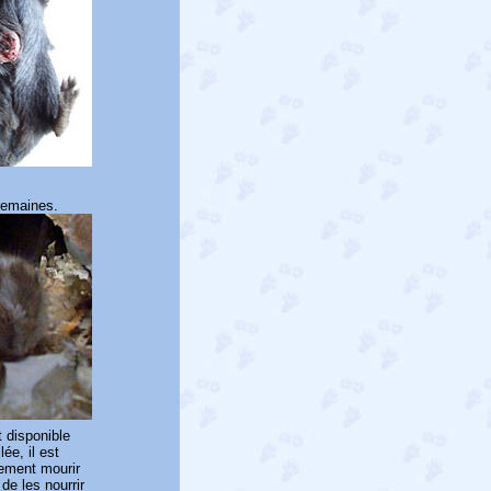
 semaines.
t disponible
ée, il est
alement mourir
de les nourrir