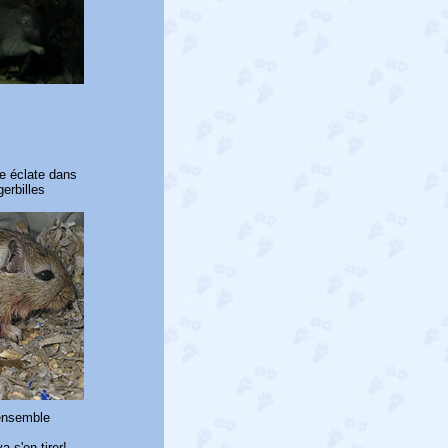
le éclate dans
erbilles
 ensemble
 s'en tirer!