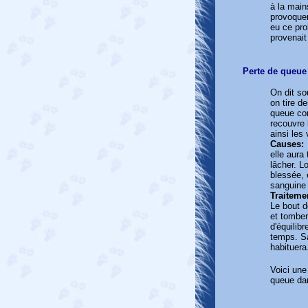
à la mai
provoquer
eu ce pro
provenait
Perte de queue
On dit so
on tire d
queue com
recouvre 
ainsi les
Causes
elle aura
lâcher. Lo
blessée, 
sanguine 
Traiteme
Le bout d
et tomber
d'équilib
temps. Sa
habituera
Voici une 
queue dan