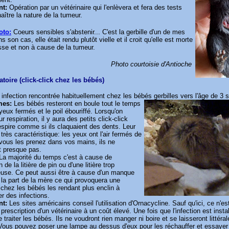
nt:
Opération par un vétérinaire qui l'enlèvera et fera des tests
aître la nature de la tumeur.
oto:
Coeurs sensibles s'abstenir... C'est la gerbille d'un de mes
 son cas, elle était rendu plutôt vielle et il croit qu'elle est morte
esse et non à cause de la tumeur.
Photo courtoisie d'Antioche
atoire (click-click chez les bébés)
 infection rencontrée habituellement chez les bébés gerbilles vers l'âge de 3
mes:
Les bébés resteront en boule tout le temps
yeux fermés et le poil ébouriffé. Lorsqu'on
r respiration, il y aura des petits click-click
espire comme si ils claquaient des dents. Leur
 très caractéristique: les yeux ont l'air fermés de
 vous les prenez dans vos mains, ils ne
t presque pas.
La majorité du temps c'est à cause de
on de la litière de pin ou d'une litière trop
euse. Ce peut aussi être à cause d'un manque
e la part de la mère ce qui provoquera une
 chez les bébés les rendant plus enclin à
r des infections.
nt:
Les sites américains conseil l'utilisation d'Ornacycline. Sauf qu'ici, ce n'es
rescription d'un vétérinaire à un coût élevé. Une fois que l'infection est install
de traiter les bébés. Ils ne voudront rien manger ni boire et se laisseront littér
Vous pouvez poser une lampe au dessus d'eux pour les réchauffer et essayer 