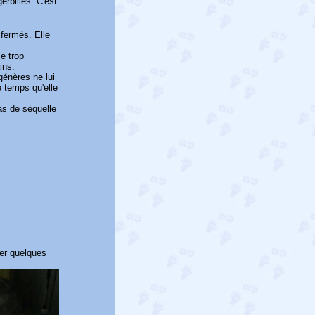
erbilles. C'est
 fermés. Elle
se trop
ins.
énères ne lui
e temps qu'elle
as de séquelle
rer quelques