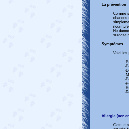
La prévention
Comme soi
chances d
simplemen
nourritur
Ne donnez
surdose p
Symptômes
Voici les
-P
-P
-D
-M
-P
-P
-R
-R
Allergie (nez e
C'est le 