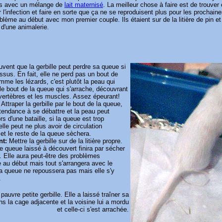
ns avec un mélange de
lait maternisé
. La meilleur chose à faire est de trouver 
 l'infection et faire en sorte que ça ne se reproduisent plus pour les prochaine
blème au début avec mon premier couple. Ils étaient sur de la litière de pin et
 d'une animalerie.
uvent que la gerbille peut perdre sa queue si
essus. En fait, elle ne perd pas un bout de
me les lézards, c'est plutôt la peau qui
le bout de la queue qui s'arrache, découvrant
 vertèbres et les muscles. Assez épeurant!
:
Attraper la gerbille par le bout de la queue,
 tendance à se débattre et la peau peut
rs d'une bataille, si la queue est trop
elle peut ne plus avoir de circulation
et le reste de la queue sèchera.
nt:
Mettre la gerbille sur de la litière propre.
e queue laissé à découvert finira par sécher
. Elle aura peut-être des problèmes
re au début mais tout s'arrangera avec le
 queue ne repoussera pas mais elle s'y
.
pauvre petite gerbille. Elle a laissé traîner sa
s la cage adjacente et la voisine lui a mordu
et celle-ci s'est arrachée.