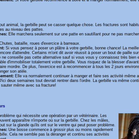
t animal, la gerbille peut se casser quelque chose. Les fractures sont habit
es au niveau des pattes.
mes:
Elle marchera seulement sur une patte en sautillant pour ne pas marcher
Chutes, bataille, roues d'exercice à barreaux.
nt:
Si vous pensez à poser un plâtre à votre gerbille, bonne chance! La meill
encore d'attendre. Certains m'ont dit avoir réussit à poser un bout de paille sur
e ne conseille pas cette alternative sauf si vous vous y connaissez très bien 
ble d'immobiliser totalement votre gerbille. Vous risquez de la blesser d'av
aire mordre. De plus, l'exercice est à recommencer à tous les 2 jours environs
ronger son atèle.
sement:
Elle va normalement continuer à manger et faire ses activité même a
'ici deux semaines tout devrait rentrer dans l'ordre. La gerbille va même conti
t sauter même avec sa fracture!
urs
problème qui nécessite une opération par un vétérinaire. Les
uvent apparaître n'importe où sur la gerbille. Chez les mâles,
tout sur la glande qu'ils ont sur le ventre qui peut poser problème.
mes:
Une bosse commence à grossir plus ou moins rapidement
rbille. Cela ne semble pas la déranger et continu ses activités
ent.