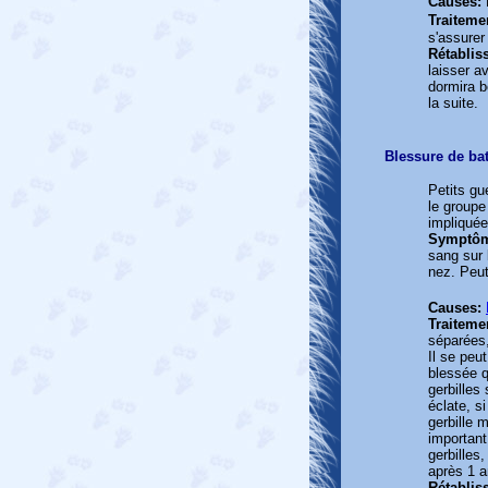
Causes:
Traiteme
s'assurer
Rétablis
laisser av
dormira b
la suite.
Blessure de bat
Petits gu
le groupe
impliquée
Symptô
sang sur 
nez. Peu
Causes:
Traiteme
séparées,
Il se peu
blessée q
gerbilles 
éclate, s
gerbille 
important
gerbilles
après 1 a
Rétablis