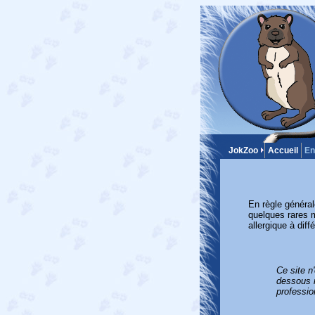
JokZoo
Accueil
En
En règle général
quelques rares m
allergique à diff
Ce site n
dessous n
professio