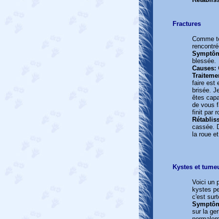
Fractures
Comme tou
rencontré
Symptô
blessée.
Causes:
Traiteme
faire est 
brisée. J
êtes capa
de vous f
finit par 
Rétablis
cassée. D
la roue e
Kystes et tume
Voici un 
kystes pe
c'est sur
Symptô
sur la ge
normalem