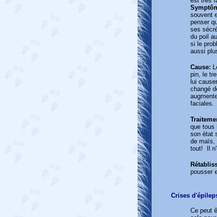
est très f
Symptôm
souvent e
penser qu
ses sécré
du poil a
si le pro
aussi plu
Cause:
Le
pin, le tr
lui causer
changé d
augmente 
faciales.
Traiteme
que tous 
son état 
de maïs, 
tout! Il 
Rétablis
pousser e
Crises d'épilep
Ce peut ê