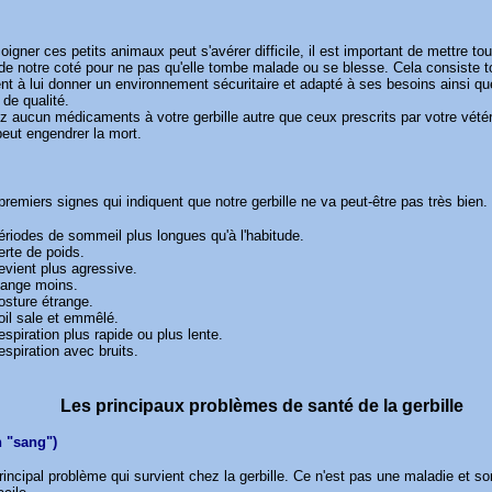
gner ces petits animaux peut s'avérer difficile, il est important de mettre tou
e notre coté pour ne pas qu'elle tombe malade ou se blesse. Cela consiste t
t à lui donner un environnement sécuritaire et adapté à ses besoins ainsi qu
e de qualité.
 aucun médicaments à votre gerbille autre que ceux prescrits par votre vétér
eut engendrer la mort.
 premiers signes qui indiquent que notre gerbille ne va peut-être pas très bien.
ériodes de sommeil plus longues qu'à l'habitude.
erte de poids.
evient plus agressive.
ange moins.
osture étrange.
oil sale et emmêlé.
espiration plus rapide ou plus lente.
espiration avec bruits.
Les principaux problèmes de santé de la gerbille
n "sang")
principal problème qui survient chez la gerbille. Ce n'est pas une maladie et so