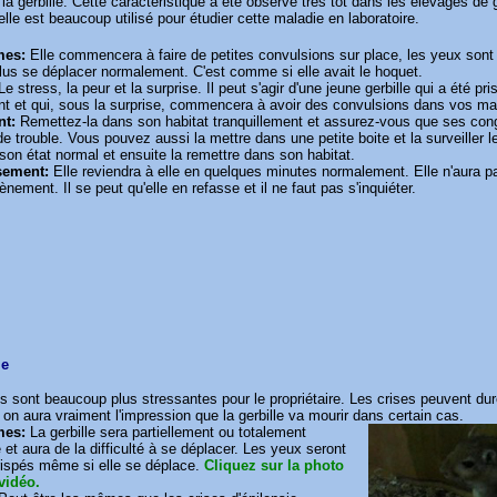
 la gerbille. Cette caractéristique a été observé très tôt dans les élevages de g
elle est beaucoup utilisé pour étudier cette maladie en laboratoire.
mes:
Elle commencera à faire de petites convulsions sur place, les yeux sont
lus se déplacer normalement. C'est comme si elle avait le hoquet.
e stress, la peur et la surprise. Il peut s'agir d'une jeune gerbille qui a été pri
t et qui, sous la surprise, commencera à avoir des convulsions dans vos ma
nt:
Remettez-la dans son habitat tranquillement et assurez-vous que ses cong
de trouble. Vous pouvez aussi la mettre dans une petite boite et la surveiller l
son état normal et ensuite la remettre dans son habitat.
sement:
Elle reviendra à elle en quelques minutes normalement. Elle n'aura p
ènement. Il se peut qu'elle en refasse et il ne faut pas s'inquiéter.
ie
s sont beaucoup plus stressantes pour le propriétaire. Les crises peuvent du
 on aura vraiment l'impression que la gerbille va mourir dans certain cas.
mes:
La gerbille sera partiellement ou totalement
 et aura de la difficulté à se déplacer. Les yeux seront
rispés même si elle se déplace.
Cliquez sur la photo
vidéo.